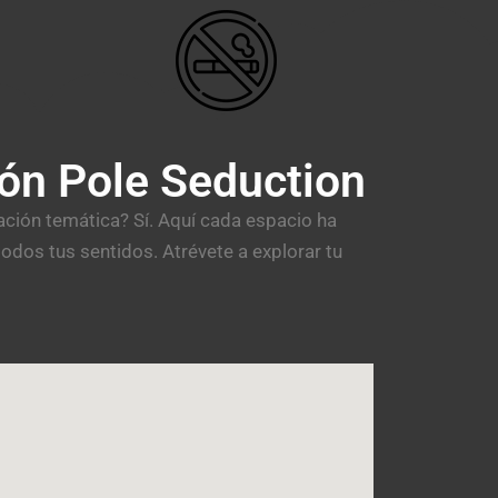
ón Pole Seduction
ación temática? Sí. Aquí cada espacio ha
odos tus sentidos. Atrévete a explorar tu