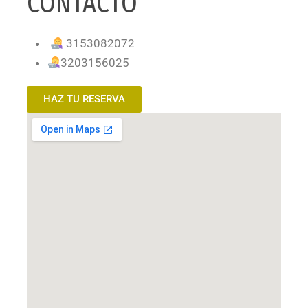
CONTACTO
3153082072
3203156025
HAZ TU RESERVA